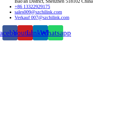
Bao'an District, Shenzhen 518102 China
+86 13322929175
sales009@szchilink.com
Verkauf 007@szchilink.com
acebook
Youtube
LinkedIn
Whatsapp