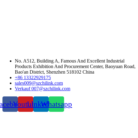
No. A512, Building A, Famous And Excellent Industrial
Products Exhibition And Procurement Center, Baoyuan Road,
Bao'an District, Shenzhen 518102 China
+86 13322929175
sales009@szchilink.com
Verkauf 007@szchilink.com
acebook
Youtube
LinkedIn
Whatsapp