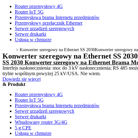
Router przemysłowy 4G
Router IoT 5G
Przemysłowa brama Internetu przedmiotów
Przemysłowy przełącznik Ethernet
Serwer urządzeń szeregowych
Serwer drukarki
Usługa w chmurze
>
Konwerter szeregowy na Ethernet SS 2030
Konwerter szeregowy na
Konwerter szeregowy na Ethernet SS 2030
SS 2030 Konwerter szeregowy na Ethernet Brama M
Interfejs nasłonecznienia: moc do 3 kV nasłonecznienia; RS 485 mo
trybie wspólnym powyżej 25 kV/USA. Nie wiem.
Dowiedz się więcej
& Produkt
Router przemysłowy 4G
Router IoT 5G
Przemysłowa brama Internetu przedmiotów
Serwer urządzeń szeregowych
Serwer drukarki
Wbudowany router 3G/4G
5 g CPE
Usługa w chmurze