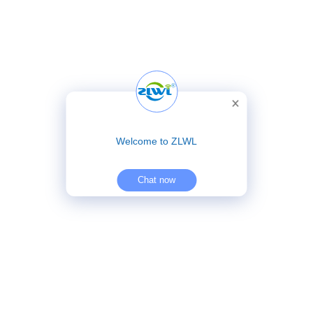
Welcome to ZLWL
Chat now