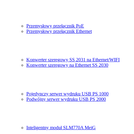
Przemysłowy przełącznik PoE
Przemysłowy przełącznik Ethernet
Konwerter szeregowy SS 2031 na Ethernet/WIFI
Konwerter szeregowy na Ethernet SS 2030
Pojedynczy serwer wydruku USB PS 1000
Podwójny serwer wydruku USB PS 2000
Inteligentny moduł SLM770A MeiG