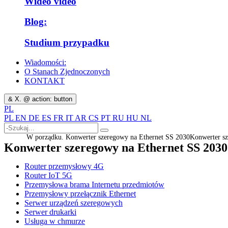
Wideo video
Blog:
Studium przypadku
Wiadomości:
O Stanach Zjednoczonych
KONTAKT
& X. @ action: button
PL
PL
EN
DE
ES
FR
IT
AR
CS
PT
RU
HU
NL
W porządku.
Konwerter szeregowy na Ethernet SS 2030
Konwerter s
Konwerter szeregowy na Ethernet SS 2030
Router przemysłowy 4G
Router IoT 5G
Przemysłowa brama Internetu przedmiotów
Przemysłowy przełącznik Ethernet
Serwer urządzeń szeregowych
Serwer drukarki
Usługa w chmurze