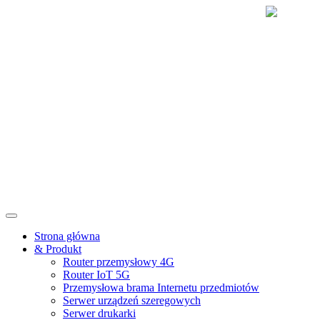
Strona główna
& Produkt
Router przemysłowy 4G
Router IoT 5G
Przemysłowa brama Internetu przedmiotów
Serwer urządzeń szeregowych
Serwer drukarki