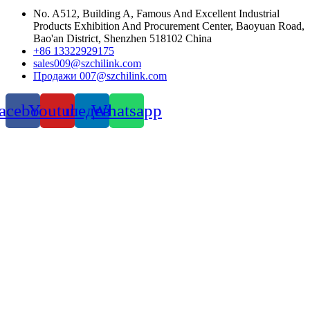
No. A512, Building A, Famous And Excellent Industrial
Products Exhibition And Procurement Center, Baoyuan Road,
Bao'an District, Shenzhen 518102 China
+86 13322929175
sales009@szchilink.com
Продажи 007@szchilink.com
acebook
Youtube
шедевр
Whatsapp