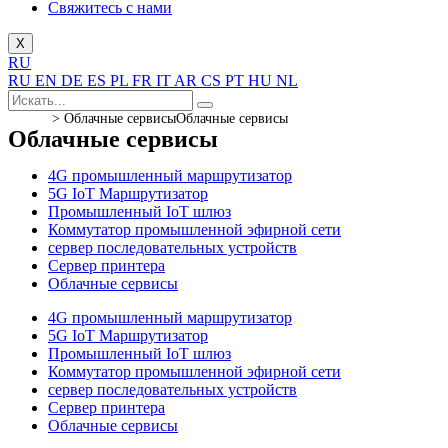
Свяжитесь с нами
X
RU
RU
EN
DE
ES
PL
FR
IT
AR
CS
PT
HU
NL
>
Облачные сервисы
Облачные сервисы
Облачные сервисы
4G промышленный маршрутизатор
5G IoT Маршрутизатор
Промышленный IoT шлюз
Коммутатор промышленной эфирной сети
сервер последовательных устройств
Сервер принтера
Облачные сервисы
4G промышленный маршрутизатор
5G IoT Маршрутизатор
Промышленный IoT шлюз
Коммутатор промышленной эфирной сети
сервер последовательных устройств
Сервер принтера
Облачные сервисы