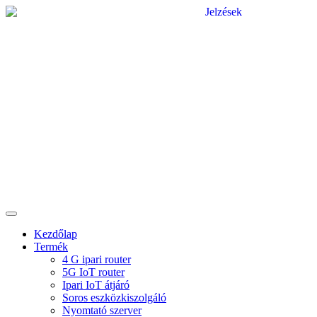
Kezdőlap
Termék
4 G ipari router
5G IoT router
Ipari IoT átjáró
Soros eszközkiszolgáló
Nyomtató szerver