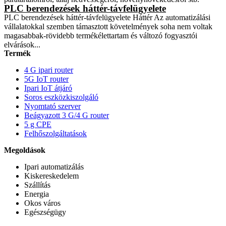
PLC berendezések háttér-távfelügyelete
PLC berendezések háttér-távfelügyelete Háttér Az automatizálási
vállalatokkal szemben támasztott követelmények soha nem voltak
magasabbak-rövidebb termékélettartam és változó fogyasztói
elvárások...
Termék
4 G ipari router
5G IoT router
Ipari IoT átjáró
Soros eszközkiszolgáló
Nyomtató szerver
Beágyazott 3 G/4 G router
5 g CPE
Felhőszolgáltatások
Megoldások
Ipari automatizálás
Kiskereskedelem
Szállítás
Energia
Okos város
Egészségügy