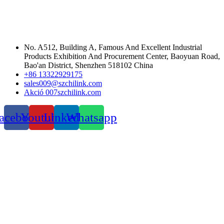
No. A512, Building A, Famous And Excellent Industrial
Products Exhibition And Procurement Center, Baoyuan Road,
Bao'an District, Shenzhen 518102 China
+86 13322929175
sales009@szchilink.com
Akció 007szchilink.com
acebook
Youtube
LinkedIn
Whatsapp