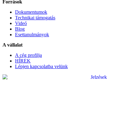
Források
Dokumentumok
Technikai támogatás
Videó
Blog
Esettanulmányok
A vállalat
A cég profilja
HÍREK
Lépjen kapcsolatba velünk