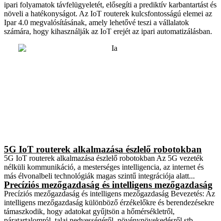
ipari folyamatok távfelügyeletét, elősegíti a prediktív karbantartást és
növeli a hatékonyságot. Az IoT routerek kulcsfontosságú elemei az
Ipar 4.0 megvalósításának, amely lehetővé teszi a vállalatok
számára, hogy kihasználják az IoT erejét az ipari automatizálásban.
5G IoT routerek alkalmazása észlelő robotokban
5G IoT routerek alkalmazása észlelő robotokban Az 5G vezeték
nélküli kommunikáció, a mesterséges intelligencia, az internet és
más élvonalbeli technológiák magas szintű integrációja alatt...
Precíziós mezőgazdaság és intelligens mezőgazdaság
Precíziós mezőgazdaság és intelligens mezőgazdaság Bevezetés: Az
intelligens mezőgazdaság különböző érzékelőkre és berendezésekre
támaszkodik, hogy adatokat gyűjtsön a hőmérsékletről,
páratartalomról, talaj nedvességéről, növénynövekedésről stb.