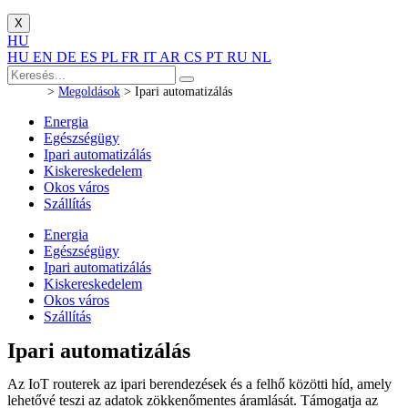
X
HU
HU
EN
DE
ES
PL
FR
IT
AR
CS
PT
RU
NL
>
Megoldások
>
Ipari automatizálás
Energia
Egészségügy
Ipari automatizálás
Kiskereskedelem
Okos város
Szállítás
Energia
Egészségügy
Ipari automatizálás
Kiskereskedelem
Okos város
Szállítás
Ipari automatizálás
Az IoT routerek az ipari berendezések és a felhő közötti híd, amely
lehetővé teszi az adatok zökkenőmentes áramlását. Támogatja az