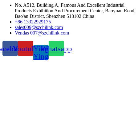
No. A512, Building A, Famous And Excellent Industrial
Products Exhibition And Procurement Center, Baoyuan Road,
Bao'an District, Shenzhen 518102 China
+86 13322929175
sales009@szchilink.com
Vendas 007@szchilink.com
acebook
Youtube
Ying
Whatsapp
Ying