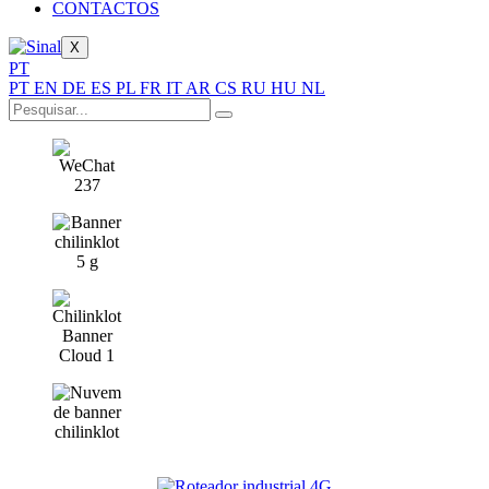
CONTACTOS
X
PT
PT
EN
DE
ES
PL
FR
IT
AR
CS
RU
HU
NL