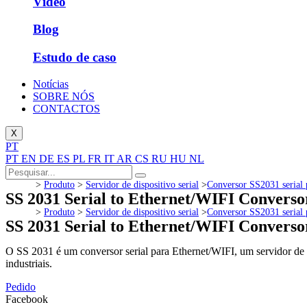
Vídeo
Blog
Estudo de caso
Notícias
SOBRE NÓS
CONTACTOS
X
PT
PT
EN
DE
ES
PL
FR
IT
AR
CS
RU
HU
NL
>
Produto
>
Servidor de dispositivo serial
>
Conversor SS2031 serial 
SS 2031 Serial to Ethernet/WIFI Conver
>
Produto
>
Servidor de dispositivo serial
>
Conversor SS2031 serial 
SS 2031 Serial to Ethernet/WIFI Conver
O SS 2031 é um conversor serial para Ethernet/WIFI, um servidor de d
industriais.
Pedido
Facebook