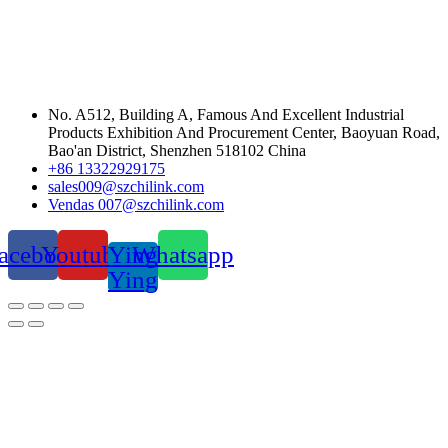
No. A512, Building A, Famous And Excellent Industrial
Products Exhibition And Procurement Center, Baoyuan Road,
Bao'an District, Shenzhen 518102 China
+86 13322929175
sales009@szchilink.com
Vendas 007@szchilink.com
acebook
Youtube
Ying
Whatsapp
Ying