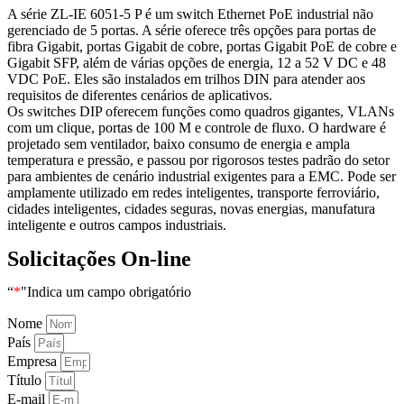
A série ZL-IE 6051-5 P é um switch Ethernet PoE industrial não
gerenciado de 5 portas. A série oferece três opções para portas de
fibra Gigabit, portas Gigabit de cobre, portas Gigabit PoE de cobre e
Gigabit SFP, além de várias opções de energia, 12 a 52 V DC e 48
VDC PoE. Eles são instalados em trilhos DIN para atender aos
requisitos de diferentes cenários de aplicativos.
Os switches DIP oferecem funções como quadros gigantes, VLANs
com um clique, portas de 100 M e controle de fluxo. O hardware é
projetado sem ventilador, baixo consumo de energia e ampla
temperatura e pressão, e passou por rigorosos testes padrão do setor
para ambientes de cenário industrial exigentes para a EMC. Pode ser
amplamente utilizado em redes inteligentes, transporte ferroviário,
cidades inteligentes, cidades seguras, novas energias, manufatura
inteligente e outros campos industriais.
Solicitações On-line
“
*
"Indica um campo obrigatório
Nome
País
Empresa
Título
E-mail