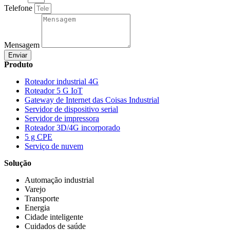
Telefone
Mensagem
Enviar
Produto
Roteador industrial 4G
Roteador 5 G IoT
Gateway de Internet das Coisas Industrial
Servidor de dispositivo serial
Servidor de impressora
Roteador 3D/4G incorporado
5 g CPE
Serviço de nuvem
Solução
Automação industrial
Varejo
Transporte
Energia
Cidade inteligente
Cuidados de saúde