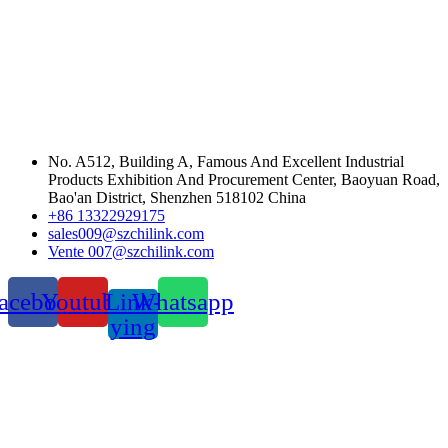
No. A512, Building A, Famous And Excellent Industrial
Products Exhibition And Procurement Center, Baoyuan Road,
Bao'an District, Shenzhen 518102 China
+86 13322929175
sales009@szchilink.com
Vente 007@szchilink.com
acebook
Youtube
Link-
Whatsapp
ying