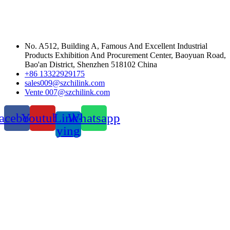
No. A512, Building A, Famous And Excellent Industrial
Products Exhibition And Procurement Center, Baoyuan Road,
Bao'an District, Shenzhen 518102 China
+86 13322929175
sales009@szchilink.com
Vente 007@szchilink.com
acebook
Youtube
Link-
Whatsapp
ying