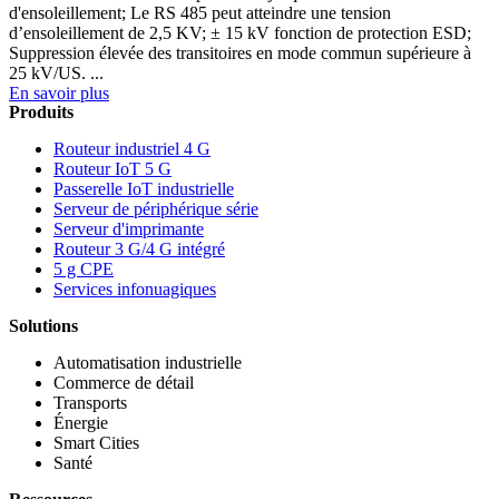
d'ensoleillement; Le RS 485 peut atteindre une tension
d’ensoleillement de 2,5 KV; ± 15 kV fonction de protection ESD;
Suppression élevée des transitoires en mode commun supérieure à
25 kV/US. ...
En savoir plus
Produits
Routeur industriel 4 G
Routeur IoT 5 G
Passerelle IoT industrielle
Serveur de périphérique série
Serveur d'imprimante
Routeur 3 G/4 G intégré
5 g CPE
Services infonuagiques
Solutions
Automatisation industrielle
Commerce de détail
Transports
Énergie
Smart Cities
Santé