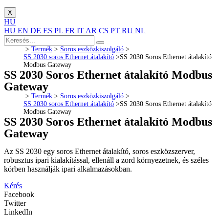
X
HU
HU
EN
DE
ES
PL
FR
IT
AR
CS
PT
RU
NL
>
Termék
>
Soros eszközkiszolgáló
>
SS 2030 soros Ethernet átalakító
>
SS 2030 Soros Ethernet átalakító
Modbus Gateway
SS 2030 Soros Ethernet átalakító Modbus
Gateway
>
Termék
>
Soros eszközkiszolgáló
>
SS 2030 soros Ethernet átalakító
>
SS 2030 Soros Ethernet átalakító
Modbus Gateway
SS 2030 Soros Ethernet átalakító Modbus
Gateway
Az SS 2030 egy soros Ethernet átalakító, soros eszközszerver,
robusztus ipari kialakítással, ellenáll a zord környezetnek, és széles
körben használják ipari alkalmazásokban.
Kérés
Facebook
Twitter
LinkedIn