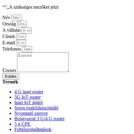
“
*
„A szükséges mezőket jelzi
Név
Ország
A vállalat
Címek
E-mail
Telefonos
Üzenet
Küldés
Termék
4 G ipari router
5G IoT router
Ipari IoT átjáró
Soros eszközkiszolgáló
Nyomtató szerver
Beágyazott 3 G/4 G router
5 g CPE
Felhőszolgáltatások