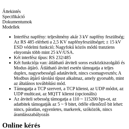
Áttekintés
Specifikáció
Dokumentumok
Modellek
Interfész napfény: teljesítmény akár 3 kV napfény feszültség;
Az RS 485 elérheti a 2,5 KV napfényfeszültséget; ± 15 kV
ESD védelmi funkció; Nagyfokú közös módú tranziens
elnyomás több mint 25 kV/USA.
Két interfész típus: RS 232/485
Két funkciója van: átlátható átviteli soros eszközkiszolgáló és
Modus átjáró. Átlátható átvitel esetén támogatja a teljes
duplex, nagysebességű adatátvitelt, nincs csomagvesztés; A
Modbus átjáró tárolási típust alkalmaz, amely gyorsabb, mint
az általános továbbítási mód.
Támogatja a TCP szervert, a TCP klienst, az UDP módot, az
UDP multicast, az MQTT klienst (opcionális)
Az átviteli sebesség támogatja a 110 ~ 115200 bps-ot, az
adatbitek támogatják az 5 ~ 9 bitet, ötféle ellenőrző bit lehet:
nincs, páratlan, egyenletes, markerek, szóközök, nincs
áramlásszabályozás
Online kérés