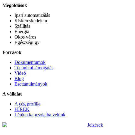
Megoldások
Ipari automatizálás
Kiskereskedelem
Szállítás
Energia
Okos város
Egészségügy
Források
Dokumentumok
Technikai támogatás
Videó
Blog
Esettanulmányok
A vállalat
A cég profilja
HÍREK
Lépjen kapcsolatba velünk