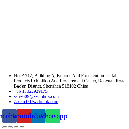
No. A512, Building A, Famous And Excellent Industrial
Products Exhibition And Procurement Center, Baoyuan Road,
Bao'an District, Shenzhen 518102 China
+86 13322929175
sales009@szchilink.com
Akció 007szchilink.com
acebook
Youtube
LinkedIn
Whatsapp