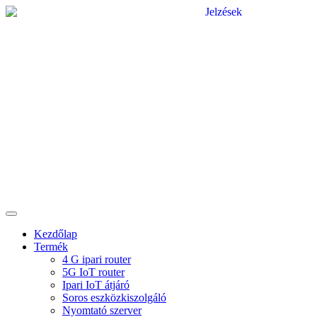
Kezdőlap
Termék
4 G ipari router
5G IoT router
Ipari IoT átjáró
Soros eszközkiszolgáló
Nyomtató szerver