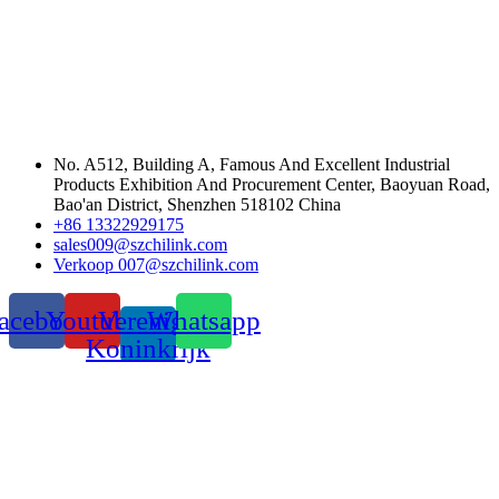
No. A512, Building A, Famous And Excellent Industrial
Products Exhibition And Procurement Center, Baoyuan Road,
Bao'an District, Shenzhen 518102 China
+86 13322929175
sales009@szchilink.com
Verkoop 007@szchilink.com
acebook
Youtube
Verenigd
Whatsapp
Koninkrijk