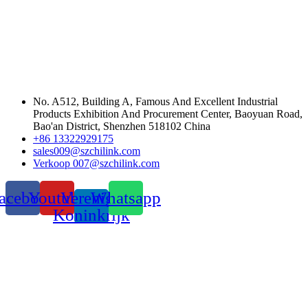
No. A512, Building A, Famous And Excellent Industrial
Products Exhibition And Procurement Center, Baoyuan Road,
Bao'an District, Shenzhen 518102 China
+86 13322929175
sales009@szchilink.com
Verkoop 007@szchilink.com
acebook
Youtube
Verenigd
Whatsapp
Koninkrijk