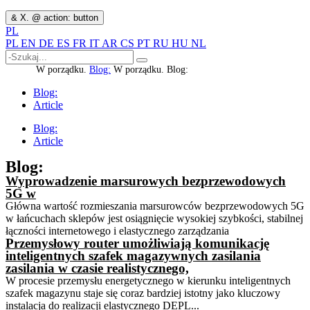
& X. @ action: button
PL
PL
EN
DE
ES
FR
IT
AR
CS
PT
RU
HU
NL
W porządku.
Blog:
W porządku.
Blog:
Blog:
Article
Blog:
Article
Blog:
Wyprowadzenie marsurowych bezprzewodowych
5G w
Główna wartość rozmieszania marsurowców bezprzewodowych 5G
w łańcuchach sklepów jest osiągnięcie wysokiej szybkości, stabilnej
łączności internetowego i elastycznego zarządzania
Przemysłowy router umożliwiają komunikację
inteligentnych szafek magazywnych zasilania
zasilania w czasie realistycznego,
W procesie przemysłu energetycznego w kierunku inteligentnych
szafek magazynu staje się coraz bardziej istotny jako kluczowy
instalacja do realizacji elastycznego DEPL...