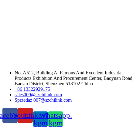
No. A512, Building A, Famous And Excellent Industrial
Products Exhibition And Procurement Center, Baoyuan Road,
Bao'an District, Shenzhen 518102 China
+86 13322929175
sales009@szchilink.com
Sprzedaż 007@szchilink.com
acebook
Youtube
Linkeying.
Whatsapp.
kgm
kgm