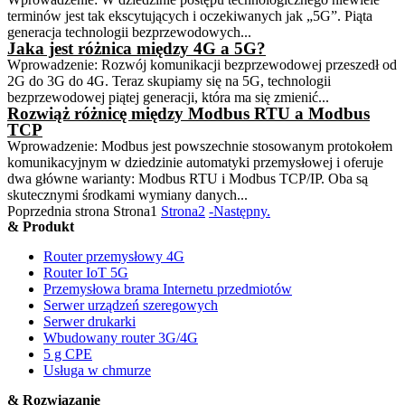
terminów jest tak ekscytujących i oczekiwanych jak „5G”. Piąta
generacja technologii bezprzewodowych...
Jaka jest różnica między 4G a 5G?
Wprowadzenie: Rozwój komunikacji bezprzewodowej przeszedł od
2G do 3G do 4G. Teraz skupiamy się na 5G, technologii
bezprzewodowej piątej generacji, która ma się zmienić...
Rozwiąż różnicę między Modbus RTU a Modbus
TCP
Wprowadzenie: Modbus jest powszechnie stosowanym protokołem
komunikacyjnym w dziedzinie automatyki przemysłowej i oferuje
dwa główne warianty: Modbus RTU i Modbus TCP/IP. Oba są
skutecznymi środkami wymiany danych...
Poprzednia strona
Strona
1
Strona
2
-Następny.
& Produkt
Router przemysłowy 4G
Router IoT 5G
Przemysłowa brama Internetu przedmiotów
Serwer urządzeń szeregowych
Serwer drukarki
Wbudowany router 3G/4G
5 g CPE
Usługa w chmurze
& Rozwiązanie