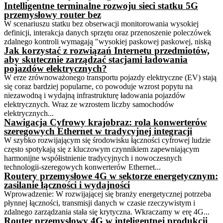
Intelligentne terminalne rozwoju sieci statku 5G
przemysłowy router bez
W scenariuszu statku bez obserwacji monitorowania wysokiej
definicji, interakcja danych sprzętu oraz przenoszenie poleczówek
zdalnego kontroli wymagają "wysokiej paskowej paskowej, niską
Jak korzystać z rozwiązań Internetu przedmiotów,
aby skutecznie zarządzać stacjami ładowania
pojazdów elektrycznych?
W erze zrównoważonego transportu pojazdy elektryczne (EV) stają
się coraz bardziej popularne, co powoduje wzrost popytu na
niezawodną i wydajną infrastrukturę ładowania pojazdów
elektrycznych. Wraz ze wzrostem liczby samochodów
elektrycznych...
Nawigacja Cyfrowy krajobraz: rola konwerterów
szeregowych Ethernet w tradycyjnej integracji
W szybko rozwijającym się środowisku łączności cyfrowej ludzie
często spotykają się z kluczowym czynnikiem zapewniającym
harmonijne współistnienie tradycyjnych i nowoczesnych
technologii-szeregowych konwerterów Ethernet...
Routery przemysłowe 4G w sektorze energetycznym:
zasilanie łączności i wydajności
Wprowadzenie: W rozwijającej się branży energetycznej potrzeba
płynnej łączności, transmisji danych w czasie rzeczywistym i
zdalnego zarządzania stała się krytyczna. Wkraczamy w erę 4G...
Router przemysłowy 4G w inteligentnej produkcji