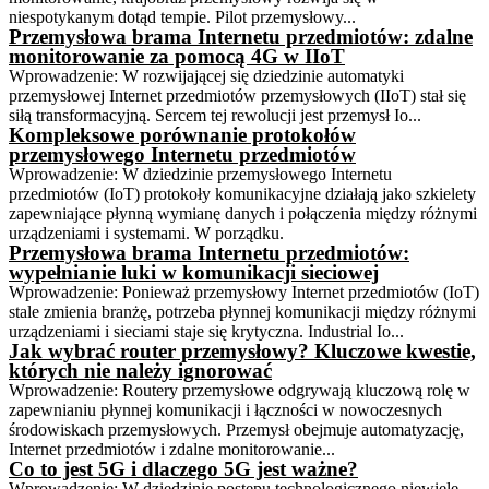
niespotykanym dotąd tempie. Pilot przemysłowy...
Przemysłowa brama Internetu przedmiotów: zdalne
monitorowanie za pomocą 4G w IIoT
Wprowadzenie: W rozwijającej się dziedzinie automatyki
przemysłowej Internet przedmiotów przemysłowych (IIoT) stał się
siłą transformacyjną. Sercem tej rewolucji jest przemysł Io...
Kompleksowe porównanie protokołów
przemysłowego Internetu przedmiotów
Wprowadzenie: W dziedzinie przemysłowego Internetu
przedmiotów (IoT) protokoły komunikacyjne działają jako szkielety
zapewniające płynną wymianę danych i połączenia między różnymi
urządzeniami i systemami. W porządku.
Przemysłowa brama Internetu przedmiotów:
wypełnianie luki w komunikacji sieciowej
Wprowadzenie: Ponieważ przemysłowy Internet przedmiotów (IoT)
stale zmienia branżę, potrzeba płynnej komunikacji między różnymi
urządzeniami i sieciami staje się krytyczna. Industrial Io...
Jak wybrać router przemysłowy? Kluczowe kwestie,
których nie należy ignorować
Wprowadzenie: Routery przemysłowe odgrywają kluczową rolę w
zapewnianiu płynnej komunikacji i łączności w nowoczesnych
środowiskach przemysłowych. Przemysł obejmuje automatyzację,
Internet przedmiotów i zdalne monitorowanie...
Co to jest 5G i dlaczego 5G jest ważne?
Wprowadzenie: W dziedzinie postępu technologicznego niewiele