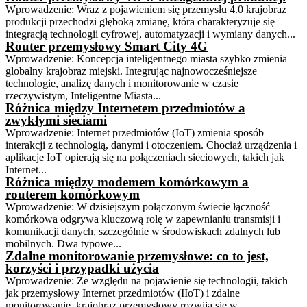
Wprowadzenie: Wraz z pojawieniem się przemysłu 4.0 krajobraz
produkcji przechodzi głęboką zmianę, która charakteryzuje się
integracją technologii cyfrowej, automatyzacji i wymiany danych...
Router przemysłowy Smart City 4G
Wprowadzenie: Koncepcja inteligentnego miasta szybko zmienia
globalny krajobraz miejski. Integrując najnowocześniejsze
technologie, analizę danych i monitorowanie w czasie
rzeczywistym, Inteligentne Miasta...
Różnica między Internetem przedmiotów a
zwykłymi sieciami
Wprowadzenie: Internet przedmiotów (IoT) zmienia sposób
interakcji z technologią, danymi i otoczeniem. Chociaż urządzenia i
aplikacje IoT opierają się na połączeniach sieciowych, takich jak
Internet...
Różnica między modemem komórkowym a
routerem komórkowym
Wprowadzenie: W dzisiejszym połączonym świecie łączność
komórkowa odgrywa kluczową rolę w zapewnianiu transmisji i
komunikacji danych, szczególnie w środowiskach zdalnych lub
mobilnych. Dwa typowe...
Zdalne monitorowanie przemysłowe: co to jest,
korzyści i przypadki użycia
Wprowadzenie: Ze względu na pojawienie się technologii, takich
jak przemysłowy Internet przedmiotów (IIoT) i zdalne
monitorowanie, krajobraz przemysłowy rozwija się w