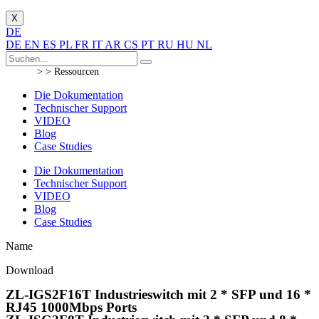
X
DE
DE
EN
ES
PL
FR
IT
AR
CS
PT
RU
HU
NL
> >
Ressourcen
Die Dokumentation
Technischer Support
VIDEO
Blog
Case Studies
Die Dokumentation
Technischer Support
VIDEO
Blog
Case Studies
Name
Download
ZL-IGS2F16T Industrieswitch mit 2 * SFP und 16 *
RJ45 1000Mbps Ports