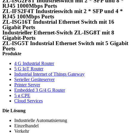
ZL-ISG2F8T Industrieswitch mit 2 * SFP und 8 *
RJ45 1000Mbps Ports
ZL-IFS2F4T Industrieswitch mit 2 * SFP und 4 *
RJ45 100Mbps Ports
ZL-ISG16T Industrial Ethernet Switch mit 16
Gigabit Ports
Industrieller Ethernet-Switch ZL-ISG8T mit 8
Gigabit-Ports
ZL-ISG5T Industrial Ethernet Switch mit 5 Gigabit
Ports
Produkte
4 G Industrial Router
5 G IoT Router
Industrial Internet of Things Gateway
Serieller Geräteserver
Printer Server
Embedded 3 G/4 G Router
5 g CPE
Cloud Services
Die Lösung
Industrielle Automatisierung
Einzelhandel
Verkehr