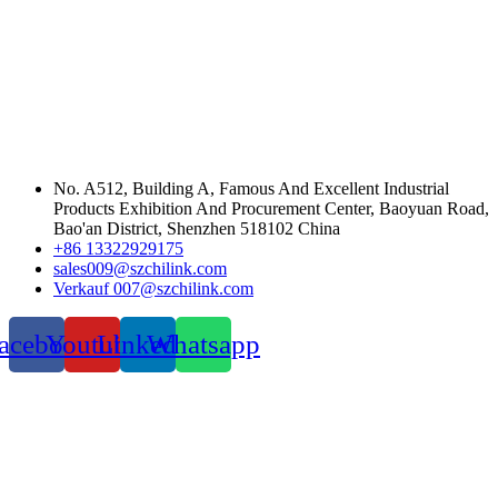
No. A512, Building A, Famous And Excellent Industrial
Products Exhibition And Procurement Center, Baoyuan Road,
Bao'an District, Shenzhen 518102 China
+86 13322929175
sales009@szchilink.com
Verkauf 007@szchilink.com
acebook
Youtube
LinkedIn
Whatsapp