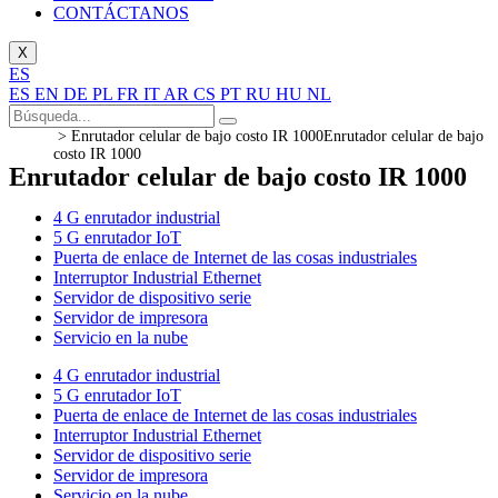
CONTÁCTANOS
X
ES
ES
EN
DE
PL
FR
IT
AR
CS
PT
RU
HU
NL
>
Enrutador celular de bajo costo IR 1000
Enrutador celular de bajo
costo IR 1000
Enrutador celular de bajo costo IR 1000
4 G enrutador industrial
5 G enrutador IoT
Puerta de enlace de Internet de las cosas industriales
Interruptor Industrial Ethernet
Servidor de dispositivo serie
Servidor de impresora
Servicio en la nube
4 G enrutador industrial
5 G enrutador IoT
Puerta de enlace de Internet de las cosas industriales
Interruptor Industrial Ethernet
Servidor de dispositivo serie
Servidor de impresora
Servicio en la nube