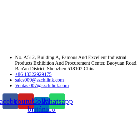
No. A512, Building A, Famous And Excellent Industrial
Products Exhibition And Procurement Center, Baoyuan Road,
Bao'an District, Shenzhen 518102 China
+86 13322929175
sales009@szchilink.com
Ventas 007@szchilink.com
acebook
Youtube
Collar
Whatsapp
británico