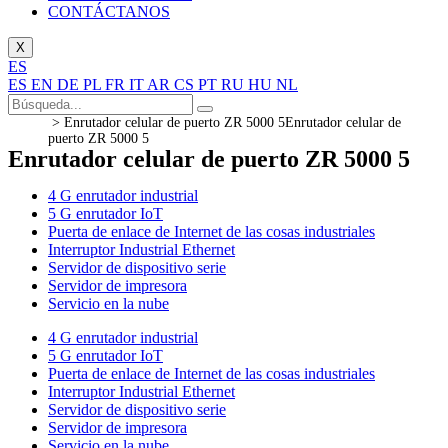
CONTÁCTANOS
X
ES
ES
EN
DE
PL
FR
IT
AR
CS
PT
RU
HU
NL
>
Enrutador celular de puerto ZR 5000 5
Enrutador celular de
puerto ZR 5000 5
Enrutador celular de puerto ZR 5000 5
4 G enrutador industrial
5 G enrutador IoT
Puerta de enlace de Internet de las cosas industriales
Interruptor Industrial Ethernet
Servidor de dispositivo serie
Servidor de impresora
Servicio en la nube
4 G enrutador industrial
5 G enrutador IoT
Puerta de enlace de Internet de las cosas industriales
Interruptor Industrial Ethernet
Servidor de dispositivo serie
Servidor de impresora
Servicio en la nube