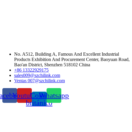
No. A512, Building A, Famous And Excellent Industrial
Products Exhibition And Procurement Center, Baoyuan Road,
Bao'an District, Shenzhen 518102 China
+86 13322929175
sales009@szchilink.com
Ventas 007@szchilink.com
acebook
Youtube
Collar
Whatsapp
británico