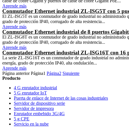
cable de cobre Gigabit y puertos de cable de cobre Gigabit PoE...
Aprende más
Conmutador Ethernet industrial ZL-ISG5T con 5 pue
El ZL-ISG5T es un conmutador de grado industrial no administrado q
grado de protección IP40, corrugado de alta resistencia...
Aprende más
Conmutador Ethernet industrial de 8 puertos Gigab
El ZL-ISG8T es un conmutador de grado industrial no administrado q
grado de protección IP40, corrugado de alta resistencia...
Aprende más
Conmutador Ethernet industrial ZL-ISG16T con 16 p
La serie ZL-ISG16T es un conmutador de grado industrial no adminis
energía, grado de protección IP40, alta ondulación...
Aprende más
Página anterior
Página
1
Página
2
Siguiente
Producto
4 G enrutador industrial
5 G enrutador IoT
Puerta de enlace de Internet de las cosas industriales
Servidor de dispositivo serie
Servidor de impresora
Enrutador embebido 3G/4G
5 g CPE
Servicio en la nube