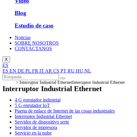
Video
Blog
Estudio de caso
Noticias
SOBRE NOSOTROS
CONTÁCTANOS
X
ES
ES
EN
DE
PL
FR
IT
AR
CS
PT
RU
HU
NL
>
Interruptor Industrial Ethernet
Interruptor Industrial Ethernet
Interruptor Industrial Ethernet
4 G enrutador industrial
5 G enrutador IoT
Puerta de enlace de Internet de las cosas industriales
Interruptor Industrial Ethernet
Servidor de dispositivo serie
Servidor de impresora
Servicio en la nube