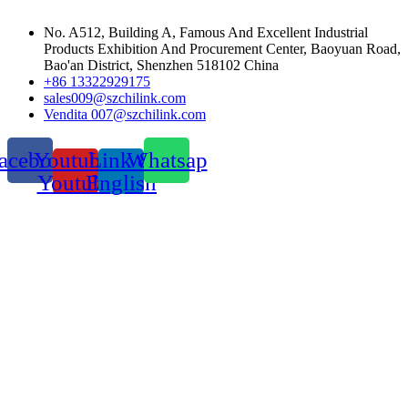
No. A512, Building A, Famous And Excellent Industrial
Products Exhibition And Procurement Center, Baoyuan Road,
Bao'an District, Shenzhen 518102 China
+86 13322929175
sales009@szchilink.com
Vendita 007@szchilink.com
acebook
Youtube-
Link &
Whatsap
Youtube
English