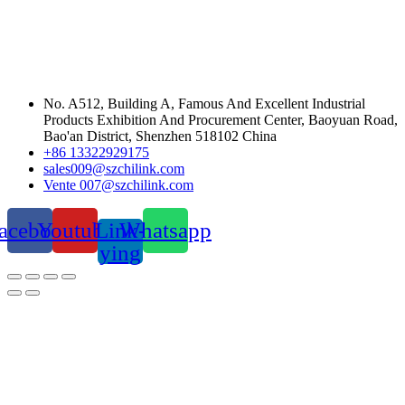
No. A512, Building A, Famous And Excellent Industrial
Products Exhibition And Procurement Center, Baoyuan Road,
Bao'an District, Shenzhen 518102 China
+86 13322929175
sales009@szchilink.com
Vente 007@szchilink.com
acebook
Youtube
Link-
Whatsapp
ying