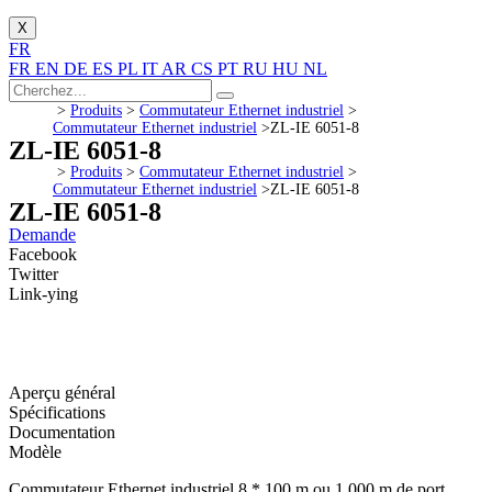
X
FR
FR
EN
DE
ES
PL
IT
AR
CS
PT
RU
HU
NL
>
Produits
>
Commutateur Ethernet industriel
>
Commutateur Ethernet industriel
>
ZL-IE 6051-8
ZL-IE 6051-8
>
Produits
>
Commutateur Ethernet industriel
>
Commutateur Ethernet industriel
>
ZL-IE 6051-8
ZL-IE 6051-8
Demande
Facebook
Twitter
Link-ying
Aperçu général
Spécifications
Documentation
Modèle
Commutateur Ethernet industriel 8 * 100 m ou 1 000 m de port