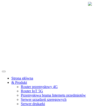
Strona główna
& Produkt
Router przemysłowy 4G
Router IoT 5G
Przemysłowa brama Internetu przedmiotów
Serwer urządzeń szeregowych
Serwer drukarki