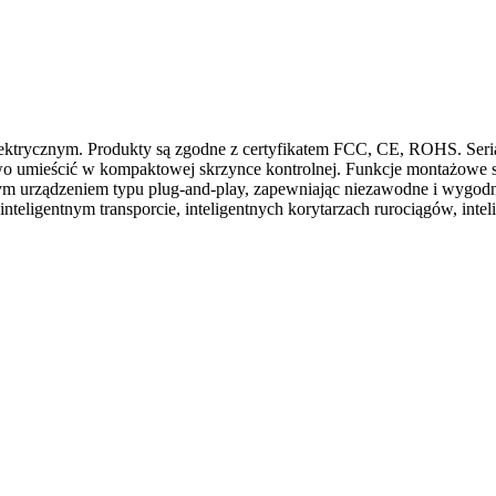
ektrycznym. Produkty są zgodne z certyfikatem FCC, CE, ROHS. Seria 
o umieścić w kompaktowej skrzynce kontrolnej. Funkcje montażowe szy
m urządzeniem typu plug-and-play, zapewniając niezawodne i wygodne
teligentnym transporcie, inteligentnych korytarzach rurociągów, intel