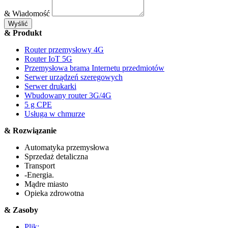
& Wiadomość
Wyślić
& Produkt
Router przemysłowy 4G
Router IoT 5G
Przemysłowa brama Internetu przedmiotów
Serwer urządzeń szeregowych
Serwer drukarki
Wbudowany router 3G/4G
5 g CPE
Usługa w chmurze
& Rozwiązanie
Automatyka przemysłowa
Sprzedaż detaliczna
Transport
-Energia.
Mądre miasto
Opieka zdrowotna
& Zasoby
Plik: