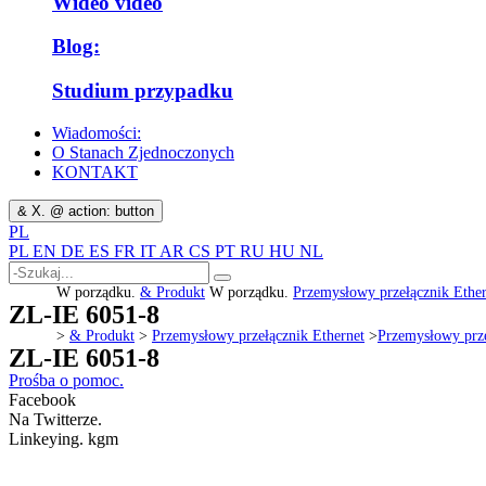
Wideo video
Blog:
Studium przypadku
Wiadomości:
O Stanach Zjednoczonych
KONTAKT
& X. @ action: button
PL
PL
EN
DE
ES
FR
IT
AR
CS
PT
RU
HU
NL
W porządku.
& Produkt
W porządku.
Przemysłowy przełącznik Ether
ZL-IE 6051-8
>
& Produkt
>
Przemysłowy przełącznik Ethernet
>
Przemysłowy prze
ZL-IE 6051-8
Prośba o pomoc.
Facebook
Na Twitterze.
Linkeying. kgm