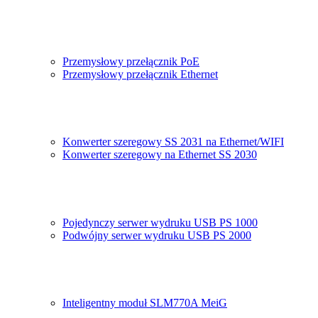
Przemysłowy przełącznik PoE
Przemysłowy przełącznik Ethernet
Konwerter szeregowy SS 2031 na Ethernet/WIFI
Konwerter szeregowy na Ethernet SS 2030
Pojedynczy serwer wydruku USB PS 1000
Podwójny serwer wydruku USB PS 2000
Inteligentny moduł SLM770A MeiG