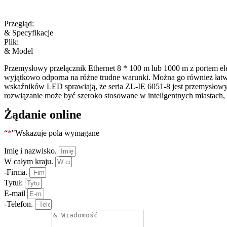
Przegląd:
& Specyfikacje
Plik:
& Model
Przemysłowy przełącznik Ethernet 8 * 100 m lub 1000 m z portem el
wyjątkowo odporna na różne trudne warunki. Można go również łatw
wskaźników LED sprawiają, że seria ZL-IE 6051-8 jest przemysłowy
rozwiązanie może być szeroko stosowane w inteligentnych miastach, in
Żądanie online
“
*
"Wskazuje pola wymagane
Imię i nazwisko.
W całym kraju.
-Firma.
Tytuł:
E-mail
-Telefon.