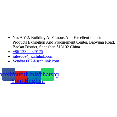
No. A512, Building A, Famous And Excellent Industrial
Products Exhibition And Procurement Center, Baoyuan Road,
Bao'an District, Shenzhen 518102 China
+86 13322929175
sales009@szchilink.com
Vendita 007@szchilink.com
acebook
Youtube-
Link &
Whatsap
Youtube
English