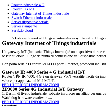
Router industriale 4 G
Router 5 G IoT
Gateway Internet of Things industriale
Switch Ethernet industriale
Server dispositivo seriale
Server stampante
Servizio cloud
>
Gateway Internet of Things industriale
Gateway Internet of Things i
Gateway Internet of Things industriale
Un gateway IoT (Industrial Things Internet) è un dispositivo di rete che
basate su cloud. Funge da punto di connessione tra i dispositivi periferi
Con porta seriale O controller I/O O porta Ethernet, protocolli in
Gateway IR 4000 Series 4 G Industrial IoT
Router VPN IR 4000, 4 G è un gateway VPN versatile, facile da implemen
veloce per applicazioni M 2 M/IoT...
PER ULTERIORI INFORMAZIONI
ZP3000 Series 4G Industrial IoT Gateway
1. Design di livello industriale -robusto involucro metallico per una
Watchdog hardware e software,...
PER ULTERIORI INFORMAZIONI
I prodotti