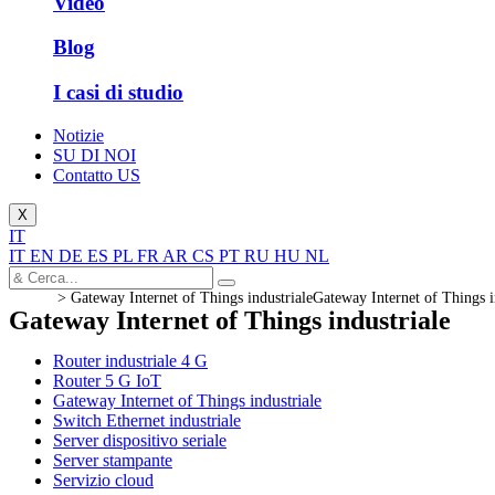
Video
Blog
I casi di studio
Notizie
SU DI NOI
Contatto US
X
IT
IT
EN
DE
ES
PL
FR
AR
CS
PT
RU
HU
NL
>
Gateway Internet of Things industriale
Gateway Internet of Things i
Gateway Internet of Things industriale
Router industriale 4 G
Router 5 G IoT
Gateway Internet of Things industriale
Switch Ethernet industriale
Server dispositivo seriale
Server stampante
Servizio cloud