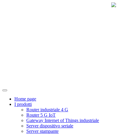
Home page
I prodotti
Router industriale 4 G
Router 5 G IoT
Gateway Internet of Things industriale
Server dispositivo seriale
Server stampante