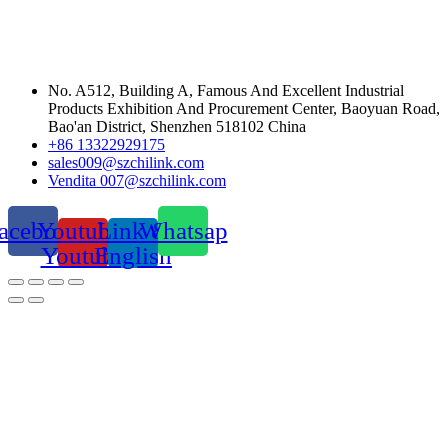
No. A512, Building A, Famous And Excellent Industrial
Products Exhibition And Procurement Center, Baoyuan Road,
Bao'an District, Shenzhen 518102 China
+86 13322929175
sales009@szchilink.com
Vendita 007@szchilink.com
acebook
Youtube-
Link &
Whatsap
Youtube
English