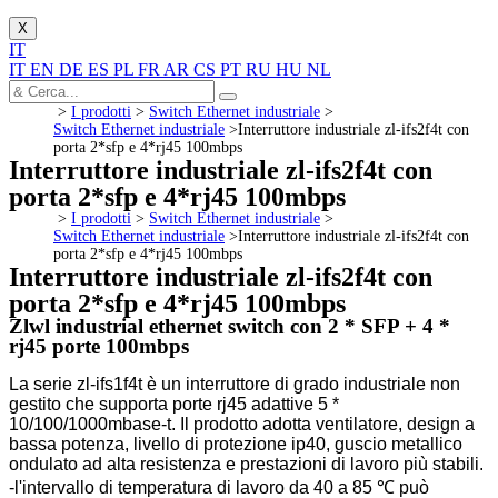
X
IT
IT
EN
DE
ES
PL
FR
AR
CS
PT
RU
HU
NL
>
I prodotti
>
Switch Ethernet industriale
>
Switch Ethernet industriale
>
Interruttore industriale zl-ifs2f4t con
porta 2*sfp e 4*rj45 100mbps
Interruttore industriale zl-ifs2f4t con
porta 2*sfp e 4*rj45 100mbps
>
I prodotti
>
Switch Ethernet industriale
>
Switch Ethernet industriale
>
Interruttore industriale zl-ifs2f4t con
porta 2*sfp e 4*rj45 100mbps
Interruttore industriale zl-ifs2f4t con
porta 2*sfp e 4*rj45 100mbps
Zlwl industrial ethernet switch con 2 * SFP + 4 *
rj45 porte 100mbps
La serie zl-ifs1f4t è un interruttore di grado industriale non
gestito che supporta porte rj45 adattive 5 *
10/100/1000mbase-t. Il prodotto adotta ventilatore, design a
bassa potenza, livello di protezione ip40, guscio metallico
ondulato ad alta resistenza e prestazioni di lavoro più stabili.
-l'intervallo di temperatura di lavoro da 40 a 85 ℃ può